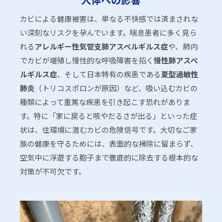
カビによる健康被害は、単なる不快感では済まされな
い深刻なリスクを孕んでいます。喘息患者に多く見ら
れる
アレルギー性気管支肺アスペルギルス症
や、肺内
でカビが増殖し慢性的な呼吸障害を招く
慢性肺アスペ
ルギルス症
、そして日本特有の疾患である
夏型過敏性
肺炎
（トリコスポロンが原因）など、吸い込むカビの
種類によって重篤な疾患を引き起こす恐れがありま
す。特に「家に戻ると咳やだるさが出る」といった症
状は、住環境に潜むカビの危険信号です。大切なご家
族の健康を守るためには、表面的な掃除に留まらず、
空気中に浮遊する胞子まで徹底的に除去する根本的な
対策が不可欠です。