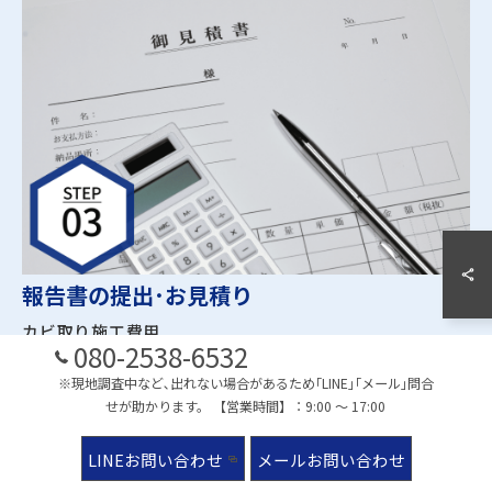
報告書の提出･お見積り
カビ取り施工費用
080-2538-6532
※現地調査中など､出れない場合があるため｢LINE｣｢メール｣問合
天井裏や床下といった死角に潜むカビの発生源を徹底的に突
せが助かります。 【営業時間】：9:00 ～ 17:00
き止め、お客様のお悩みやご要望を丁寧にお伺いした上で、
「明瞭会計」な最適プランをご提案いたします。調査結果に
LINEお問い合わせ
メールお問い合わせ
基づいた詳細なお見積りをご提示し、内容にご納得いただい