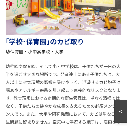
｢学校･保育園｣のカビ取り
幼保育園・小中高学校・大学
幼稚園や保育園、そして小・中学校は、子供たちが一日の大
半を過ごす大切な場所です。発育途上にある子供たちは、大
人以上に空気環境の影響を受けやすく、浮遊するカビ胞子は
080-2538-6532
喘息やアレルギー疾患を引き起こす直接的なリスクとなりま
す。教育現場における定期的な衛生管理は、単なる清掃では
※現地調査中など､出れない場合があるため｢LINE｣｢メール｣問合
せが助かります。 【営業時間】：9:00 ～ 17:00
なく、子供たちの健やかな成長を支えるための必須メンテナ
ンスです。また、大学や研究機関において、カビは単なる衛
LINEお問い合わせ
メールお問い合わせ
生問題に留まりません。空気中に浮遊する胞子は、高額な精