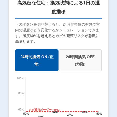
高気密な住宅：換気状態による1日の湿
度推移
下のボタンを切り替えると、24時間換気の有無で室
内の湿度がどう変化するかシミュレーションできま
す。
湿度60%を超えるとカビの繁殖リスクが急激に
高まります。
24時間換気 ON (正
24時間換気 OFF
常)
(危険)
100%
80%
60%
カビ繁殖ボーダー (60%)
52%
52%
50%
50%
48%
46%